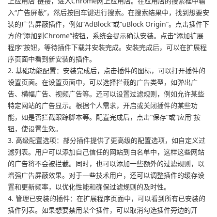
上应用店”链接，进入Chrome网上应用店。在应用店的搜索框中输
入“广告屏蔽”，然后按回车键进行搜索。在搜索结果中，找到想要安
装的广告屏蔽插件，例如“AdBlock”或“uBlock Origin”。点击插件下
方的“添加到Chrome”按钮，系统会提示确认安装。点击“添加扩展
程序”按钮，等待插件下载并安装完成。安装完成后，可以在扩展程
序页面中看到新安装的插件。
2. 基础功能配置：安装完成后，点击插件的图标，可以打开插件的
设置页面。在设置页面中，可以选择拦截的广告类型，如弹出广
告、横幅广告、视频广告等。还可以设置过滤规则，例如允许某些
特定网站的广告显示。根据个人需求，开启或关闭插件的某些功
能，如是否拦截跟踪脚本等。配置完成后，点击“保存”或“应用”按
钮，使设置生效。
3. 高级配置选项：部分插件提供了更高级的配置选项，如自定义过
滤列表。用户可以添加自己信任的网站到白名单中，这样这些网站
的广告将不会被拦截。同时，也可以添加一些额外的过滤规则，以
增强广告屏蔽效果。对于一些技术用户，还可以调整插件的缓存设
置和更新频率，以优化性能和确保过滤规则的及时性。
4. 管理已安装的插件：在扩展程序页面中，可以看到所有已安装的
插件列表。如果想要禁用某个插件，可以取消勾选插件旁边的开