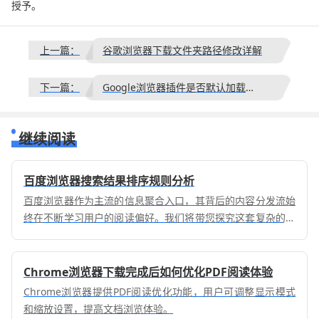
授予。
上一篇：
谷歌浏览器下载文件夹路径修改详解
下一篇：
Google浏览器插件是否默认加载全部权限
继续阅读
百度浏览器搜索结果排序规则分析
百度浏览器作为主流的信息聚合入口，其背后的内容分发流始
终在不断学习用户的阅读偏好。我们将带您探究这套复杂的意
图识别与兴趣贴标算法，了解它是如何从海量数据中精准筛选
并投喂热点新闻的，助您打破无效信息的包裹，直达核心价值
内容。
Chrome浏览器下载完成后如何优化PDF阅读体验
Chrome浏览器提供PDF阅读优化功能，用户可调整显示模式
和缩放设置，提高文档浏览体验。