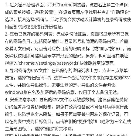
1. 进入密码管理界面：打开Chrome浏览器，点击右上角三个点组
成的菜单按钮，选择“设置”。在设置页面左侧找到并点击“自动填充”
选项，接着选择“密码”。此时系统会要求输入计算机的登录密码或使
用面部/指纹识别进行身份验证。
2. 查看已保存的密码列表：完成身份验证后，页面将显示所有已保
存的密码条目，包括网站地址、登录账号和隐藏的密码内容。若需
查看明文密码，可点击对应条目旁的眼睛图标（或“显示”按钮），再
次确认权限即可临时展示字符形式的密码。另外，也可直接在地址
栏输入`chrome://settings/passwords`快速跳转至该页面。
3. 导出密码为CSV文件：在已保存的密码列表上方，点击三点菜单
按钮，选择“导出密码...”。选择一个合适的文件夹来保存生成的CSV
文件，并确认导出操作。需要注意的是，导出的文件会包含
Windows账户名及加密后的密码信息，仅用于个人备份用途。
4. 安全注意事项：导出的CSV文件涉及敏感数据，建议存储在受保
护的位置并设置访问限制。避免在公共设备或不可信环境中执行此
操作，以防泄露个人隐私。如果不再需要某些网站的保存记录，可
以在列表中找到目标条目，点击右侧的“更多”按钮（通常为三个点或
三角形图标），选择“删除”将其移除。
按照上述步骤逐步排查和操作，大多数情况下可以解决Chrome浏