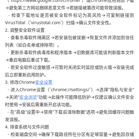
（`https://www.google.com/chrome/`）或Chrome应用商店下载
→避免第三方网站捆绑恶意文件→若链接被篡改可能导致误报。
- 检查下载地址是否被安全软件标记为高风险→可复制链接到
VirusTotal（`virustotal.com`）扫描→确认文件安全性。
2. 调整安全软件设置
- 查看杀毒软件隔离区→若安装包被误删→恢复文件并添加到信任
列表（如白名单或排除项）。
- 更新杀毒软件病毒库和程序版本→旧数据库可能误判新版本文件
→重启电脑后重试下载。
- 若安全软件过度敏感→可暂时关闭实时监控或防火墙→安装完成
后立即重新启用防护。
3. 修改Chrome
安全设置
- 进入Chrome设置（`chrome://settings/`）→选择“隐私与安全”
→关闭“
安全浏览
”功能→此操作可能降低防护→仅建议确认文件安全
时使用→安装后需重新开启该功能。
- 在“高级”设置中→禁用“下载前清除数据”选项→避免因缓存问题触
发误报。
4. 排查系统与文件问题
- 检查磁盘空间→确保下载路径所在分区有足够容量→避免因存储