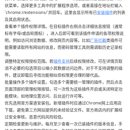
状菜单，选择更多工具中的扩展程序选项，或者直接在地址栏输入
`chrome://extensions/`并回车。这里会显示所有已
安装插件
的列表
及其启用状态。
查看单个插件权限详情。在目标插件右侧点击详细信息按钮（通常
标有字母i或齿轮图标），进入后即可看到该插件申请的各项权限说
明，例如访问浏览数据、修改网页内容等。比如
广告拦截
类插件可
能需要读取所有网站的信息，而密码管理工具则需调取历史记录权
限。
调整特定权限授权范围。若
插件支持
后续权限修改，可在详情页取
消不必要的勾选项目以缩小其数据访问边界。对于不支持调整的插
件，建议卸载后寻找功能相似但权限更合理的替代品。
批量操作多个插件设置。勾选多个需要统一管理的插件，然后点击
页面顶部的管理权限按钮，可一次性为这些插件开启或关闭特定功
能模块，如地理位置访问、后台运行许可等。
优先选用官方渠道安装包。新增插件时应通过Chrome网上应用店
下载，避免第三方网站提供的未经验证文件。官方商店内的扩展经
过安全审核，恶意代码风险较低。
定期检查更新与维护。每月至少查看一次已装插件的版本信息，手