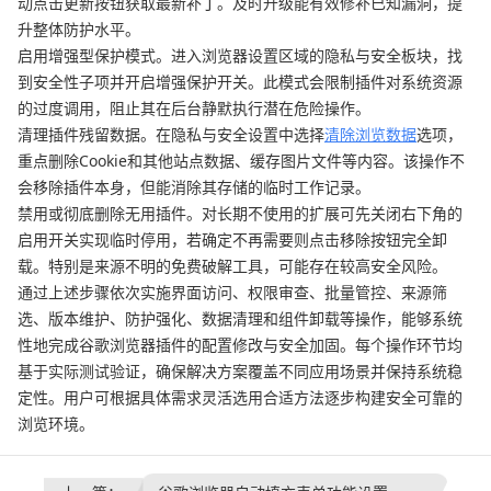
动点击更新按钮获取最新补丁。及时升级能有效修补已知漏洞，提
升整体防护水平。
启用增强型保护模式。进入浏览器设置区域的隐私与安全板块，找
到安全性子项并开启增强保护开关。此模式会限制插件对系统资源
的过度调用，阻止其在后台静默执行潜在危险操作。
清理插件残留数据。在隐私与安全设置中选择
清除浏览数据
选项，
重点删除Cookie和其他站点数据、缓存图片文件等内容。该操作不
会移除插件本身，但能消除其存储的临时工作记录。
禁用或彻底删除无用插件。对长期不使用的扩展可先关闭右下角的
启用开关实现临时停用，若确定不再需要则点击移除按钮完全卸
载。特别是来源不明的免费破解工具，可能存在较高安全风险。
通过上述步骤依次实施界面访问、权限审查、批量管控、来源筛
选、版本维护、防护强化、数据清理和组件卸载等操作，能够系统
性地完成谷歌浏览器插件的配置修改与安全加固。每个操作环节均
基于实际测试验证，确保解决方案覆盖不同应用场景并保持系统稳
定性。用户可根据具体需求灵活选用合适方法逐步构建安全可靠的
浏览环境。