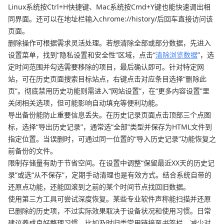
Linux系统按Ctrl+H快捷键、Mac系统按Cmd+Y键也能快速调出相
同界面。还可以在地址栏输入chrome://history/后回车直接访问该
页面。
删除操作可根据需求灵活处理。若想清除全部或部分数据，先进入
设置菜单，找到“隐私设置和安全性”区域，点击“
清除浏览数据
”，选
定时间范围并勾选需要移除的项目，最后确认即可。针对特定网
站，可在历史页面搜索目标站点，右键点击对应条目选择“删除此
页”。彻底禁用历史功能则需进入“网站设置”，在“更多内容设置”里
关闭相关选项，但可能影响自动填充等便利功能。
导出备份能防止重要信息丢失。在历史记录页面点击顶部三个点图
标，选择“导出历史记录”，通常选“全部”类型并保存为HTML文件到
指定位置。当误删时，可通过同一位置的“导入历史记录”功能恢复之
前备份的文件。
限制存储量有助于节省空间。在设置中调整“保留最近XX天的历史记
录”或选“从不保存”，定期手动清理也是有效方式。结合系统自带的
还原点功能，还能回滚到之前的某个时间节点找回旧数据。
使用第三方工具可尝试深度恢复。某些专业软件声称能扫描并还原
已删除的历史项，不过实际效果取决于设备状况和使用习惯。日常
建议养成良好整理习惯，比如及时归类常用链接至书签栏，减少对