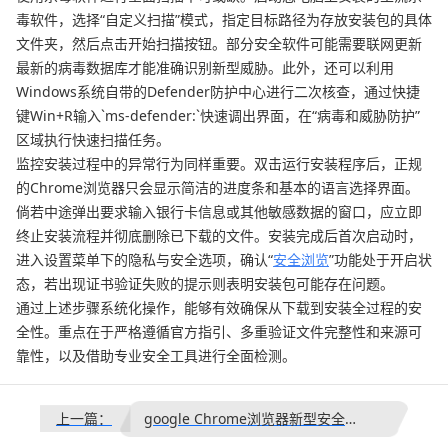
毒软件，选择“自定义扫描”模式，指定目标路径为存放安装包的具体
文件夹，然后点击开始扫描按钮。部分安全软件可能需要联网更新
最新的病毒数据库才能准确识别新型威胁。此外，还可以利用
Windows系统自带的Defender防护中心进行二次核查，通过快捷
键Win+R输入`ms-defender:`快速调出界面，在“病毒和威胁防护”
区域执行快速扫描任务。
监控安装过程中的异常行为同样重要。双击运行安装程序后，正规
的Chrome浏览器只会显示简洁的进度条和基本的语言选择界面。
倘若中途弹出要求输入银行卡信息或其他敏感数据的窗口，应立即
终止安装流程并彻底删除已下载的文件。安装完成后首次启动时，
进入设置菜单下的隐私与安全选项，确认“
安全浏览
”功能处于开启状
态，若出现证书验证失败的提示则表明安装包可能存在问题。
通过上述步骤系统化操作，能够有效确保从下载到安装全过程的安
全性。重点在于严格遵循官方指引、多重验证文件完整性和来源可
靠性，以及借助专业安全工具进行全面检测。
上一篇：
google Chrome浏览器新型安全认证机制介绍