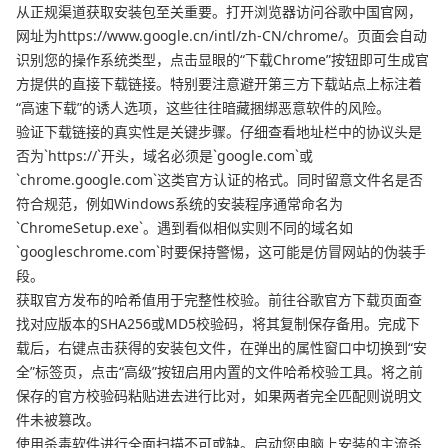
从正规渠道获取安装包至关重要。打开浏览器访问谷歌中国官网，
网址为https://www.google.cn/intl/zh-CN/chrome/。页面会自动
识别您的操作系统类型，点击显眼的“下载Chrome”按钮即可生成官
方提供的直接下载链接。特别要注意避开第三方下载站点上标注着
“高速下载”的诱人选项，这些往往暗藏捆绑恶意软件的风险。
验证下载链接的真实性是关键步骤。仔细查看地址栏中的协议头是
否为`https://`开头，域名必须是`google.com`或
`chrome.google.com`这类官方认证的格式。同时留意文件名是否
符合规范，例如Windows系统的安装程序通常命名为
`ChromeSetup.exe`。遇到看似相似实则不同的域名如
`googleschrome.com`时要保持警惕，这可能是仿冒网站的伪装手
段。
获取官方发布的哈希值用于完整性校验。前往谷歌官方下载页面查
找对应版本的SHA256或MD5校验码，将其复制保存备用。完成下
载后，右键点击获得的安装包文件，在弹出的属性窗口中切换到“安
全”标签页，点击“高级”按钮启用内置的文件哈希校验工具。将之前
保存的官方校验码粘贴进去进行比对，如果两者完全匹配则说明文
件未被篡改。
使用杀毒软件进行全面扫描不可或缺。启动您电脑上安装的主流杀