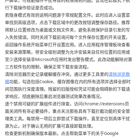
户脚本，可规避插件干扰导致的权限限制问题。尝试在此模式下执
行下载操作验证是否成功。
若隐身模式有效则说明问题源于常规配置文件。此时应进入设置菜
单找到高级选项，点击下载区域中的更改按钮调整保存路径。推荐
将默认位置修改为桌面或文档文件夹，避免系统保护目录引发的写
入失败错误。同时关闭下载前询问每个文件保存位置的开关设置。
返回操作系统开始菜单打开设置应用。进入应用程序管理板块查看
安装来源策略，将安全级别调整为允许安装来自任何位置的应用或
至少选择安装非Microsoft应用时发出警告模式。此改动能解除对第
三方软件包的限制，确保正常下载安装流程。
清除浏览器历史记录缓解缓存冲突。通过更多工具里的
清除浏览数
据
功能，勾选包括Cookie、缓存图像在内的所有选项并选择全部时
间范围执行深度清理。残留的旧版授权凭证可能会阻碍新的下载请
求响应，彻底删除后重启浏览器测试效果改善情况。
逐个禁用可疑的扩展组件进行排查。访问chrome://extensions页
面关闭所有非必要插件，重点关注那些具有下载拦截功能的安全管
理类工具。每禁用一项后立即尝试下载操作，直至定位到具体干扰
源为止。对于确认无用的扩展可直接卸载处理。
检查更新机制确保版本最新。点击帮助菜单下的关于Google