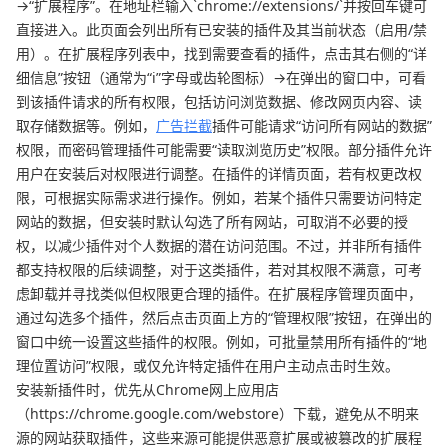
→“扩展程序”。在地址栏输入`chrome://extensions/`并按回车键可
直接进入。此页面会列出所有已安装的插件及其当前状态（启用/禁
用）。在扩展程序列表中，找到需要查看的插件，点击其右侧的“详
细信息”按钮（通常为“i”字母或齿轮图标）→在弹出的窗口中，可看
到该插件请求的所有权限，包括访问浏览数据、修改网页内容、读
取存储数据等。例如，
广告拦截
插件可能请求“访问所有网站的数据”
权限，而密码管理插件可能需要“读取浏览历史”权限。部分插件允许
用户在安装后对权限进行调整。在插件的详情页面，若有权更改权
限，可根据实际需求进行操作。例如，若某个插件只需要访问特定
网站的数据，但安装时默认勾选了所有网站，可取消不必要的授
权，以减少插件对个人数据的潜在访问范围。不过，并非所有插件
都支持权限的后续调整，对于这类插件，若对其权限不满意，可考
虑卸载并寻找类似但权限更合理的插件。在扩展程序管理页面中，
通过勾选多个插件，然后点击页面上方的“管理权限”按钮，在弹出的
窗口中统一设置这些插件的权限。例如，可批量禁用所有插件的“地
理位置访问”权限，或仅允许特定插件在用户主动点击时生效。
安装新插件时，优先从Chrome网上应用店
（https://chrome.google.com/webstore）下载，避免从不明来
源的网站获取插件，这些来源可能提供恶意扩展或被篡改的扩展程