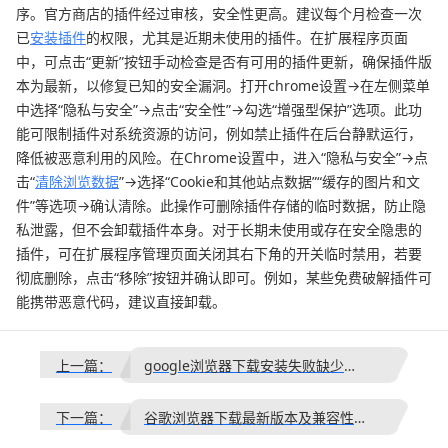
序。官方商店的插件经过审核，安全性更高。建议每个月检查一次
已
安装插件
的权限，尤其是近期未使用的插件。在扩展程序页面
中，可点击“更新”按钮手动检查是否有可用的插件更新，确保插件版
本为最新，以修复已知的安全漏洞。打开chrome设置→在左侧菜单
中选择“隐私与安全”→点击“安全性”→勾选“增强型保护”选项。此功
能可限制插件对系统资源的访问，例如禁止插件在后台静默运行，
降低被恶意利用的风险。在Chrome设置中，进入“隐私与安全”→点
击“
清除浏览数据
”→选择“Cookie和其他站点数据”“缓存的图片和文
件”等选项→确认清除。此操作可删除插件存储的临时数据，防止隐
私泄露，但不会卸载插件本身。对于长期未使用或存在安全隐患的
插件，可在扩展程序管理页面关闭其右下角的开关临时禁用，若要
彻底删除，点击“移除”按钮并确认即可。例如，某些免费破解插件可
能携带恶意代码，建议直接卸载。
上一篇：
google浏览器下载安装失败缺少依赖文件的解决方案
下一篇：
谷歌浏览器下载最新版本及兼容性说明