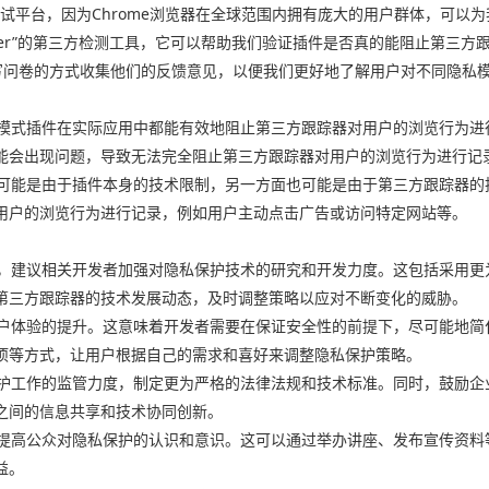
为测试平台，因为Chrome浏览器在全球范围内拥有庞大的用户群体，可以
 Badger”的第三方检测工具，它可以帮助我们验证插件是否真的能阻止第
填写问卷的方式收集他们的反馈意见，以便我们更好地了解用户对不同隐私
隐私模式插件在实际应用中都能有效地阻止第三方跟踪器对用户的浏览行为
能会出现问题，导致无法完全阻止第三方跟踪器对用户的浏览行为进行记
方面可能是由于插件本身的技术限制，另一方面也可能是由于第三方跟踪器
用户的浏览行为进行记录，例如用户主动点击广告或访问特定网站等。
效果，建议相关开发者加强对隐私保护技术的研究和开发力度。这包括采用
第三方跟踪器的技术发展动态，及时调整策略以应对不断变化的威胁。
视用户体验的提升。这意味着开发者需要在保证安全性的前提下，尽可能地
项等方式，让用户根据自己的需求和喜好来调整隐私保护策略。
私保护工作的监管力度，制定更为严格的法律法规和技术标准。同时，鼓励
之间的信息共享和技术协同创新。
需要提高公众对隐私保护的认识和意识。这可以通过举办讲座、发布宣传资
益。