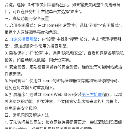
合键，选择“退出”来关闭当前标签页。如果需要关闭整个浏览器窗
口，可以在任务栏上右键单击并选择“退出”。
三、高级功能与安全设置
1. 启用夜间模式：在Chrome的“设置”中，选择“外观”>“夜间模式”，
根据个人喜好调整亮度和色温。
2.
自定义搜索引擎
：在“设置”中找到“搜索”部分，点击“管理搜索引
擎”，添加或删除你常用的搜索引擎。
3. 隐私保护：在“设置”中，选择“隐私和安全”，查看和调整各项隐私
设置，如自动填充数据、同步设置等。
4. 安全警告：定期检查浏览器的安全警告，确保没有可疑网站或插
件被安装。
5. 密码管理：使用Chrome的密码管理器来存储和管理你的密码，
避免在每次输入时重复输入。
6. 扩展程序：通过Chrome Web Store安装
第三方扩展
程序，以增
强浏览器的功能。但要注意，不要随意安装未知来源的扩展程序，
以免带来安全风险。
四、常见问题及解决方法
1. 无法访问某些网站：检查网络连接是否正常，尝试清除浏览器缓
存和Cookies，或者联系网络服务提供商寻求帮助。