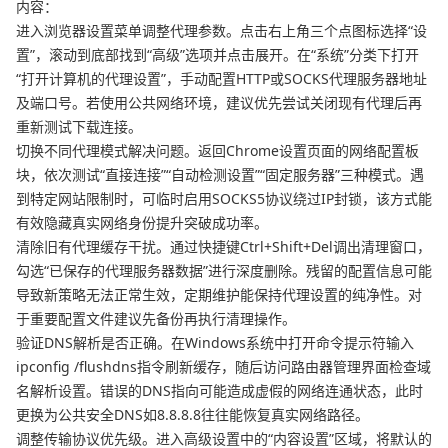
内容：
进入浏览器设置菜单调整代理参数。点击右上角三个点图标选择“设
置”，滚动到底部找到“高级”选项并点击展开。在“系统”分类下打开
“打开计算机的代理设置”，手动配置HTTP或SOCKS代理服务器地址
及端口号。若使用公共网络环境，建议优先尝试关闭现有代理后再
重新测试下载连接。
切换不同代理模式解决问题。返回Chrome设置页面的网络配置板
块，依次测试“直接连接”“自动检测设置”“固定服务器”三种模式。遇
到特定网站限制时，可临时启用SOCKS5协议绕过IP封锁，该方式能
有效隐藏真实网络身份提升突破成功率。
清除旧有代理缓存干扰。通过快捷键Ctrl+Shift+Del调出清理窗口，
勾选“已保存的代理服务器数据”进行深度删除。残留的配置信息可能
导致新策略无法正常生效，定期维护能保持代理设置的纯净性。对
于重要配置文件建议先备份再执行清理操作。
验证DNS解析是否正确。在Windows系统中打开命令提示符输入
ipconfig /flushdns指令刷新缓存，随后访问路由器管理界面检查域
名解析设置。错误的DNS指向可能造成虚假的网络连通状态，此时
更换为公共安全DNS如8.8.8.8往往能恢复真实网络路径。
调整传输协议优先级。进入高级设置中的“内容设置”区域，将默认的