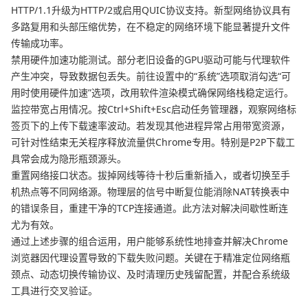
HTTP/1.1升级为HTTP/2或启用QUIC协议支持。新型网络协议具有
多路复用和头部压缩优势，在不稳定的网络环境下能显著提升文件
传输成功率。
禁用硬件加速功能测试。部分老旧设备的GPU驱动可能与代理软件
产生冲突，导致数据包丢失。前往设置中的“系统”选项取消勾选“可
用时使用硬件加速”选项，改用软件渲染模式确保网络栈稳定运行。
监控带宽占用情况。按Ctrl+Shift+Esc启动任务管理器，观察网络标
签页下的上传下载速率波动。若发现其他进程异常占用带宽资源，
可针对性结束无关程序释放流量供Chrome专用。特别是P2P下载工
具常会成为隐形瓶颈源头。
重置网络接口状态。拔掉网线等待十秒后重新插入，或者切换至手
机热点等不同网络源。物理层的信号中断复位能消除NAT转换表中
的错误条目，重建干净的TCP连接通道。此方法对解决间歇性断连
尤为有效。
通过上述步骤的组合运用，用户能够系统性地排查并解决Chrome
浏览器因代理设置导致的下载失败问题。关键在于精准定位网络瓶
颈点、动态切换传输协议、及时清理历史残留配置，并配合系统级
工具进行交叉验证。