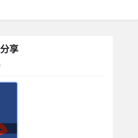
战分享
8