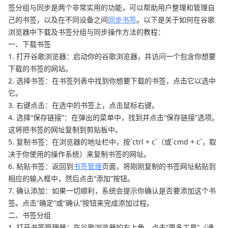
签分组与同步是两个非常实用的功能，可以帮助用户整理和管理自
己的书签，以及在不同设备之间
同步书签
。以下是关于如何在谷歌
浏览器中下载及书签分组与同步操作方法的教程：
一、下载书签
1. 打开谷歌浏览器：启动你的谷歌浏览器，并访问一个包含你想要
下载的书签的网站。
2. 选择书签：在书签列表中找到你想要下载的书签，点击它以选中
它。
3. 右键点击：在选中的书签上，点击鼠标右键。
4. 选择“保存链接”：在弹出的菜单中，找到并点击“保存链接”选项。
这将把书签的网址复制到剪贴板中。
5. 复制书签：在浏览器的地址栏中，按`ctrl + c`（或`cmd + c`，取
决于你使用的操作系统）来复制书签的网址。
6. 粘贴书签：返回到
书签管理
页面，将刚刚复制的书签网址粘贴到
相应的输入框中，然后点击“添加”按钮。
7. 确认添加：如果一切顺利，系统会提示你确认是否要添加这个书
签。点击“确定”或“确认”按钮来完成添加过程。
二、书签分组
1. 打开书签管理器：在谷歌浏览器的右上角，点击“更多工具”（通