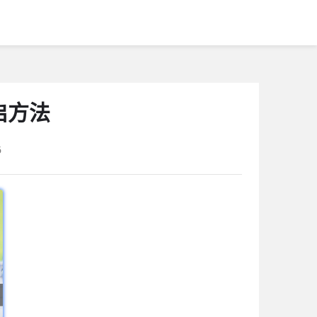
启方法
6