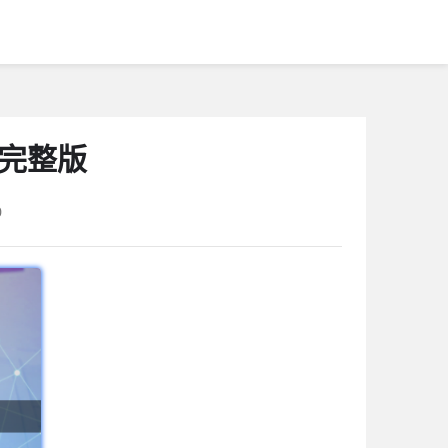
器完整版
0