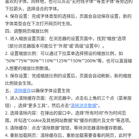
喜欢的字体。同样地，也可以点击“无衬线字体”“等宽字体”等旁边的
下拉箭头，选择适合的字体。
4. 保存设置：完成字体类型的选择后，页面会自动保存设置，新的
字体类型会在下次打开网页时生效。
四、调整网页缩放比例
1. 进入缩放设置页面：在浏览器的设置页面中，找到“缩放”选项
（部分浏览器版本可能位于“外观”或“高级”设置中）。
2. 设置缩放比例：可以通过下拉菜单选择预设的缩放比例，如
“50%”“75%”“90%”“110%”“125%”“150%”“200%”等，也可以直接输
入想要的缩放比例数值。
3. 保存设置：完成缩放比例的设置后，页面会自动刷新，新的缩放
比例就会生效。
五、
清除缓存
以确保字体设置生效
1. 进入清除缓存页面：在浏览器中，点击右上角的三个点（菜单按
钮），选择“更多工具”，然后点击“
清除浏览数据
”。
2. 选择清除内容：在弹出的窗口中，选择“所有时间”作为时间范
围，并勾选“Cookie及其他网站数据”和“缓存的图片及文件”等选项。
3. 清除缓存：点击“清除数据”按钮，等待浏览器清除缓存数据。
4. 重新加载网页：清除缓存后，重新加载需要查看的网页，此时字