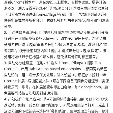
查看Chrome版本号，确保为85以上版本。若版本过低，需先升级
浏览器。进入设置→外观→勾选“标签页分组”选项→重启浏览器生效
（部分版本需通过chrome://flags/强制启用）。按Ctrl+Shift+E可
快速折叠或展开所有分组，右键标签栏空白处选择“添加分组”创建新
分类。
2. 手动创建与管理分组：按住标签向左/右边缘拖动→出现分组分隔
线时松开→将同类标签归入同一组，如工作、娱乐分类。右键点击
分组名称区域→选择“重命名分组”→输入自定义名称，如“项目A”“参
考资料”，便于快速识别内容主题。右键点击分组→选择“固定”，该
分组将始终显示在标签栏最左侧，避免被其他临时标签覆盖。
3. 自动化分组设置：在地址栏输入chrome://flags/→搜索“Tab
Groups”→启用“Tab Groups based on domains”，相同网站标签
自动归为一组，适合多任务处理。进入设置→扩展程序→找到“Tab
Groups”扩展→导出配置文件→可在不同设备间同步分组逻辑，需保
持登录同一账号。在扩展设置中添加白名单，如*.google.com，避
免重要网站被自动归类到普通分组。
4. 高效操作与场景应用：将A分组的标签直接拖动到B分组→实现快
速迁移，如将下载页移动到“资源”组，无需逐层关闭再打开。点击非
活动分组的下拉箭头→选择“折叠其他组”，集中处理当前任务，提升