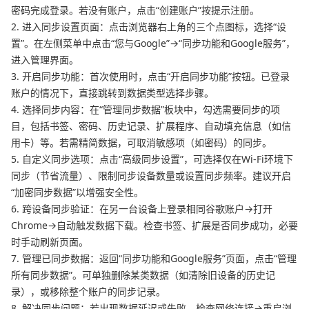
密码完成登录。若没有账户，点击“创建账户”按提示注册。
2. 进入同步设置页面：点击浏览器右上角的三个点图标，选择“设
置”。在左侧菜单中点击“您与Google”→“同步功能和Google服务”，
进入管理界面。
3. 开启同步功能：首次使用时，点击“开启同步功能”按钮。已登录
账户的情况下，直接跳转到数据类型选择步骤。
4. 选择同步内容：在“管理同步数据”板块中，勾选需要同步的项
目，包括书签、密码、历史记录、扩展程序、自动填充信息（如信
用卡）等。若需精简数据，可取消敏感项（如密码）的同步。
5. 自定义同步选项：点击“高级同步设置”，可选择仅在Wi-Fi环境下
同步（节省流量）、限制同步设备数量或设置同步频率。建议开启
“加密同步数据”以增强安全性。
6. 跨设备同步验证：在另一台设备上登录相同谷歌账户→打开
Chrome→自动触发数据下载。检查书签、扩展是否同步成功，必要
时手动刷新页面。
7. 管理已同步数据：返回“同步功能和Google服务”页面，点击“管理
所有同步数据”。可单独删除某类数据（如清除旧设备的历史记
录），或移除整个账户的同步记录。
8. 解决同步问题：若出现数据延迟或失败，检查网络连接→重启浏