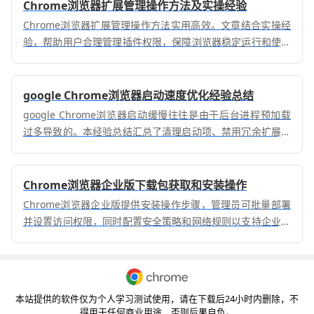
Chrome浏览器扩展管理操作方法及实操经验
Chrome浏览器扩展管理操作方法实用高效。文章结合实操经
验，帮助用户合理管理插件权限，保障浏览器稳定运行和使用
体验。
google Chrome浏览器启动速度优化经验总结
google Chrome浏览器启动缓慢往往是由于后台进程预加载
过多导致的。本经验总结汇总了清理启动项、禁用冗余扩展启
动权重及优化用户配置文件路径的实战方案。通过对启动流程
的精简，您可以显著缩短等待时长，实现点击图标即刻进入浏
览界面的极致响应，为每日的工作开启一个高效的开端。
Chrome浏览器企业版下载包获取和安装操作
Chrome浏览器企业版提供安装操作步骤，管理员可批量部署
并设置访问权限，同时配置安全策略和网络规则以支持企业办
公。
本站提供的软件仅为个人学习测试使用，请在下载后24小时内删除，不
得用于任何商业用途，否则后果自负。