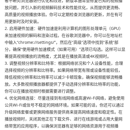
者不断对浏览器进行优化和改进，新版本通常会修复已知的视频播
放问题，并引入新的视频解码技术和性能优化，从而提供更流畅、
高质量的视频播放体验。你可以定期检查浏览器的更新，并在有可
用更新时及时安装。
2. 启用硬件加速：硬件加速是利用计算机的图形处理单元（GPU）
来加速视频的解码和渲染过程。在谷歌浏览器中，你可以在地址栏
中输入“chrome://settings/”，然后在“高级”选项中找到“系统”部
分，确保“使用硬件加速模式（如果可用）”选项已勾选。这样可以显
著提高视频播放的流畅度，尤其是在播放高清或4K视频时。
3. 调整视频分辨率和比特率：根据网络状况和个人设备性能，合理
选择视频的分辨率和比特率。如果网络带宽有限或设备性能较低，
降低视频分辨率和比特率可以减少卡顿现象，确保视频能够流畅播
放。大多数视频播放器都提供了手动选择分辨率和比特率的功能，
你可以在播放视频时根据需要进行调整。
4. 优化网络连接：尽量连接到有线网络或高速Wi-Fi网络，避免使用
公共Wi-Fi或信号不稳定的网络环境。如果可能的话，你还可以通过
升级网络套餐或更换网络服务提供商来提高网络速度和稳定性。在
播放视频时，关闭其他正在下载文件、进行在线游戏或占用大量网
络带宽的应用程序，以确保浏览器有足够的网络资源用于视频播