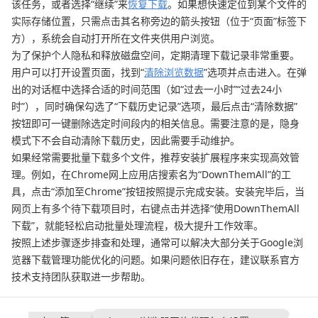
该任务，或者选择“继续”来
恢复下载
。如果想快速定位到某个文件的
实际存储位置，只需点击其名称旁边的箭头按钮（位于“页面”标签下
方），系统会自动打开所在文件夹供用户浏览。
为了保护个人隐私和释放磁盘空间，定期清理下载记录非常重要。
用户可以打开设置页面，找到“
清除浏览数据
”选项并点击进入。在弹
出的对话框中选择合适的时间范围（如“过去一小时”“过去24小
时”），同时确保勾选了“下载历史记录”选项，最后点击“清除数据”
按钮即可一键删除选定时间段内的相关信息。需要注意的是，隐身
模式下不会自动清除下载历史，因此需要手动维护。
如果经常需要批量下载多个文件，推荐安装扩展程序来实现高效管
理。例如，在Chrome网上应用店搜索名为“DownThemAll”的工
具，点击“添加至Chrome”按钮按照提示完成安装。安装完毕后，当
网页上有多个待下载项目时，右键点击并选择“使用DownThemAll
下载”，就能轻松启动批量处理流程，极大提升工作效率。
按照上述步骤逐步排查和处理，通常可以解决大部分关于Google浏
览器下载管理功能优化的问题。如果问题依旧存在，建议联系官方
技术支持团队获取进一步帮助。