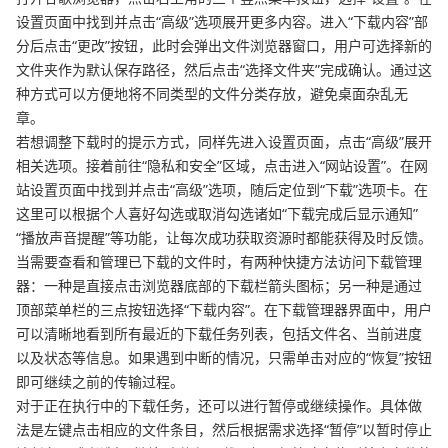
设置页面中找到并点击“高级”选项展开更多内容。进入“下载内容”部
分后点击“更改”按钮，此时会弹出文件浏览器窗口，用户可选择新的
文件夹作为默认保存路径，然后点击“选择文件夹”完成确认。通过这
种方式可以方便地将不同类型的文件分类存放，避免桌面杂乱无
章。
若想调整下载时的提示方式，同样先进入设置页面，点击“高级”展开
相关选项。接着前往“隐私和安全”区域，点击进入“网站设置”。在网
站设置页面中找到并点击“高级”选项，随后定位到“下载”选项卡。在
这里可以根据个人喜好勾选或取消勾选诸如“下载完成后显示通知”
“播放声音提醒”等功能，让每次成功获取资源时都能获得及时反馈。
当需要查看和管理已下载的文件时，有两种快捷方法访问下载管理
器：一种是直接点击浏览器底部的下载栏箭头图标；另一种是通过
顶部菜单栏的三点按钮选择“下载内容”。在下载管理器界面中，用户
可以清晰地看到所有最近的下载任务列表，包括文件名、当前进度
以及状态等信息。如果遇到中断的情况，只需单击对应的“恢复”按钮
即可继续之前的传输过程。
对于正在执行中的下载任务，还可以进行暂停或继续操作。具体做
法是左键点击相应的文件条目，然后根据需求选择“暂停”以暂时停止