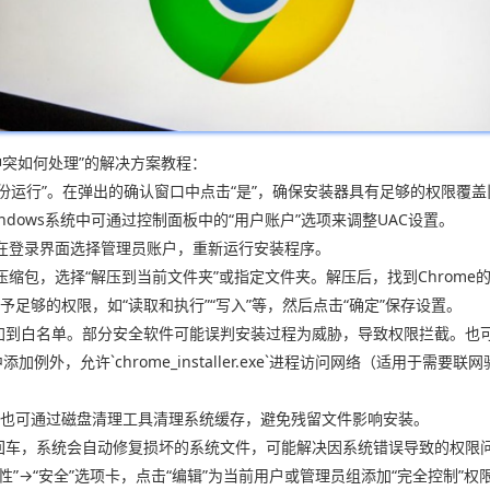
权限冲突如何处理”的解决方案教程：
员身份运行”。在弹出的确认窗口中点击“是”，确保安装器具有足够的权限
dows系统中可通过控制面板中的“用户账户”选项来调整UAC设置。
在登录界面选择管理员账户，重新运行安装程序。
缩包，选择“解压到当前文件夹”或指定文件夹。解压后，找到Chrome
予足够的权限，如“读取和执行”“写入”等，然后点击“确定”保存设置。
添加到白名单。部分安全软件可能误判安装过程为威胁，导致权限拦截。也可
加例外，允许`chrome_installer.exe`进程访问网络（适用于
时文件。也可通过磁盘清理工具清理系统缓存，避免残留文件影响安装。
ow`并回车，系统会自动修复损坏的系统文件，可能解决因系统错误导致的权限
“安全”选项卡，点击“编辑”为当前用户或管理员组添加“完全控制”权限。导航至