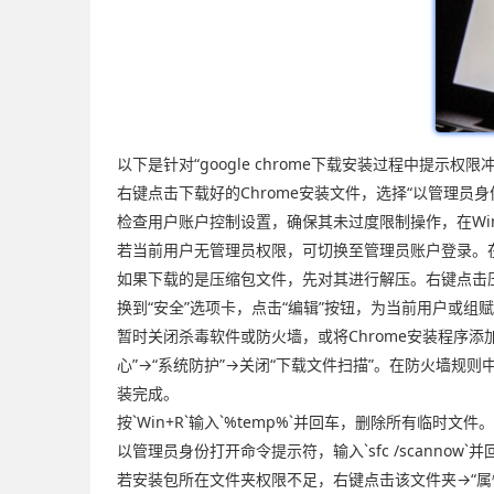
以下是针对“google chrome下载安装过程中提示
右键点击下载好的Chrome安装文件，选择“以管理
检查用户账户控制设置，确保其未过度限制操作，在Win
若当前用户无管理员权限，可切换至管理员账户登录。
如果下载的是压缩包文件，先对其进行解压。右键点击压
换到“安全”选项卡，点击“编辑”按钮，为当前用户或组赋
暂时关闭杀毒软件或防火墙，或将Chrome安装程序
心”→“系统防护”→关闭“下载文件扫描”。在防火墙规则中添
装完成。
按`Win+R`输入`%temp%`并回车，删除所有临
以管理员身份打开命令提示符，输入`sfc /scann
若安装包所在文件夹权限不足，右键点击该文件夹→“属性”→