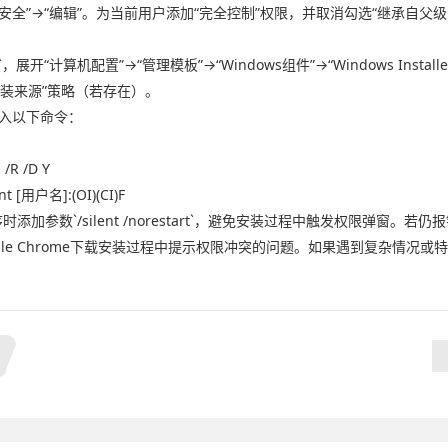
“属性”→“安全”→“编辑”。为当前用户添加“完全控制”权限，并取消勾选“继承
`，展开“计算机配置”→“管理模板”→“Windows组件”→“Windows Ins
限制安装来源”策略（若存在）。
入以下命令：
 /R /D Y
ant [用户名]:(OI)(CI)F
添加参数`/silent /norestart`，避免安装过程中触发权限弹窗。若仍报
le Chrome下载安装过程中提示权限冲突的问题。如果遇到复杂情况