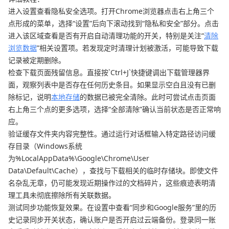
进入设置查看隐私安全选项。打开Chrome浏览器点击右上角三个
点形成的菜单，选择“设置”后向下滚动找到“隐私和安全”部分。点击
进入该区域查看是否有开启自动清理功能的开关，特别是关注“
清除
浏览数据
”相关设置项。若发现定时清理计划被激活，可能导致下载
记录被定期删除。
检查下载页面残留信息。直接按`Ctrl+J`快捷键调出下载管理器界
面，观察列表中是否存在任何历史条目。如果显示空白且没有已删
除标记，说明
本地存储
的数据已被完全清除。此时可尝试点击页面
右上角三个点的更多选项，选择“全部清除”确认当前状态是否正常响
应。
验证缓存文件夹内容完整性。通过运行对话框输入特定路径访问缓
存目录（Windows系统
为%LocalAppData%\Google\Chrome\User
Data\Default\Cache），查找与下载相关的临时存储块。即使文件
名杂乱无章，仍可能发现近期操作过的文档碎片，这些痕迹表明清
理工具未彻底擦除所有关联数据。
测试同步功能恢复效果。在设置中查看“同步和Google服务”里的历
史记录同步开关状态，确认账户是否开启过云端备份。登录同一账