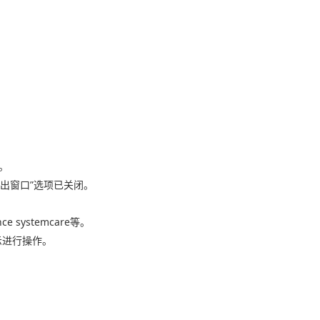
闭。
弹出窗口”选项已关闭。
 systemcare等。
示进行操作。