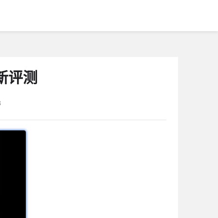
新评测
3