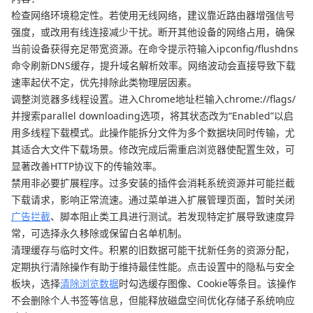
检查网络环境稳定性。若使用无线网络，建议靠近路由器增强信号
强度，或改用有线连接减少干扰。断开其他设备的网络占用，确保
当前设备获得充足带宽资源。在命令提示符输入ipconfig/flushdns
命令刷新DNS缓存，提升域名解析效率。网络波动会直接导致下载
速率起伏不定，优先排除此类物理层因素。
调整浏览器多线程设置。进入Chrome地址栏输入chrome://flags/
并搜索parallel downloading选项，将其状态改为“Enabled”以启
用多线程下载模式。此操作能拆分文件为多个数据块同时传输，尤
其适合大文件下载场景。修改完成后需重启浏览器使配置生效，可
显著改善HTTP协议下的传输效率。
禁用非必要扩展程序。过多安装的插件会消耗系统资源并可能拦截
下载请求，影响正常流速。通过菜单进入扩展管理页面，暂时关闭
广告拦截
、脚本阻止类工具进行测试。若发现特定扩展导致速度异
常，可选择永久移除或保留白名单机制。
清理缓存与临时文件。积累的旧数据可能干扰新任务的资源分配，
定期执行清除操作有助于维持最佳性能。点击设置中的隐私与安全
板块，选择
清除浏览数据
时勾选缓存图像、Cookie等条目。该操作
不会删除个人书签等信息，但能释放磁盘空间优化存储子系统响应