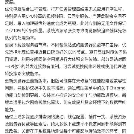
速度。
优化电脑后台进程管理。打开任务管理器结束无关应用程序进程，
特别是占用CPU较高的视频转码、云同步服务。当硬盘剩余空间不
足时，写入物理磁盘的速度会成为瓶颈，此时应删除无用文件保证
至少10%的空闲容量。系统资源紧张会导致浏览器被迫降低优先级
队列的处理频率。
更换下载源服务器节点。不同镜像站点的服务器负载存在差异，优
先选择地理位置接近且口碑良好的CDN节点。避开高峰时段访问热
门资源，利用夜间网络空闲期进行大体积文件传输。部分网站对同
一IP地址的并发连接数有限制，可尝试更换网络环境或使用代理池
轮换策略突破瓶颈。
更新浏览器至最新版本。旧版可能存在未修复的性能缺陷或兼容性
问题，导致协议握手失败率增高。通过帮助菜单中的关于Chrome
功能自动检测更新，安装官方推送的安全补丁与功能改进模块。新
版本通常包含网络栈优化算法，能有效提升复杂环境下的数据吞吐
能力。
通过上述步骤逐步排查网络波动、线程配置、插件干扰、系统资源
及服务器负载等因素后，绝大多数下载速率不稳定问题都能得到有
效改善。关键在于系统性地测试每个可能影响传输效率的环节，同