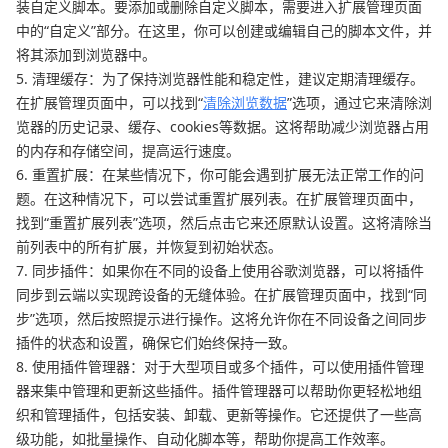
装自定义脚本。要添加或删除自定义脚本，需要进入扩展管理页面
中的“自定义”部分。在这里，你可以创建或编辑自己的脚本文件，并
将其添加到浏览器中。
5. 清理缓存：为了保持浏览器性能和稳定性，建议定期清理缓存。
在扩展管理页面中，可以找到“
清除浏览数据
”选项，通过它来清除浏
览器的历史记录、缓存、cookies等数据。这将帮助减少浏览器占用
的内存和存储空间，提高运行速度。
6. 重置扩展：在某些情况下，你可能会遇到扩展无法正常工作的问
题。在这种情况下，可以尝试重置扩展列表。在扩展管理页面中，
找到“重置扩展列表”选项，然后点击它来还原默认设置。这将清除当
前列表中的所有扩展，并恢复到初始状态。
7. 同步插件：如果你在不同的设备上使用谷歌浏览器，可以将插件
同步到云端以实现跨设备的无缝体验。在扩展管理页面中，找到“同
步”选项，然后按照提示进行操作。这将允许你在不同设备之间同步
插件的状态和设置，确保它们始终保持一致。
8. 使用插件管理器：对于大型项目或多个插件，可以使用插件管理
器来集中管理和更新这些插件。插件管理器可以帮助你更轻松地组
织和管理插件，包括安装、卸载、更新等操作。它还提供了一些高
级功能，如批量操作、自动化脚本等，帮助你提高工作效率。