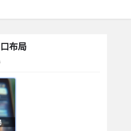
窗口布局
8