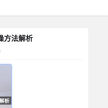
操方法解析
8