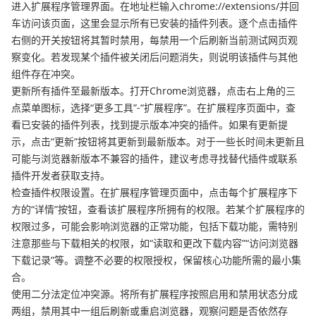
进入扩展程序管理界面。在地址栏输入chrome://extensions/并回
车访问该页面，这里会显示所有已安装的插件列表。逐个点击插件
右侧的开关按钮将其暂时禁用，每禁用一个后刷新当前测试网页观
察变化。若发现某个插件被关闭后问题消失，则说明该插件与其他
组件存在冲突。
更新所有插件至最新版本。打开Chrome浏览器，点击右上角的三
点菜单图标，选择“更多工具”-“扩展程序”。在扩展程序页面中，查
看已安装的插件列表，找到提示版本冲突的插件。如果有更新提
示，点击“更新”按钮将其更新到最新版本。对于一些长时间未更新且
可能与浏览器新版本不兼容的插件，建议考虑寻找替代插件或联系
插件开发者获取支持。
检查插件权限设置。在扩展程序管理页面中，点击每个扩展程序下
方的“详情”按钮，查看该扩展程序所拥有的权限。若某个扩展程序的
权限过多，可能会影响浏览器的正常功能，包括下载功能，需特别
注意那些与下载相关的权限，如“读取和更改下载内容”“访问浏览器
下载记录”等。调整不必要的权限授权，保留核心功能所需的最小集
合。
使用二分法定位冲突源。将所有扩展程序按照启用和禁用状态分成
两组，禁用其中一组后刷新或重启浏览器，观察问题是否依然存