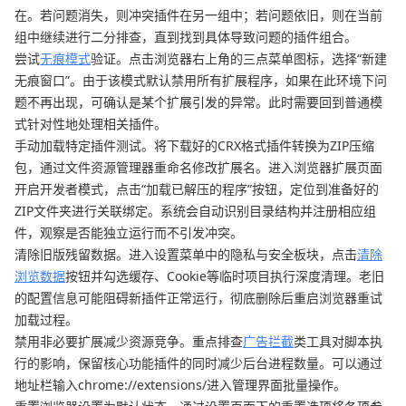
在。若问题消失，则冲突插件在另一组中；若问题依旧，则在当前
组中继续进行二分排查，直到找到具体导致问题的插件组合。
尝试
无痕模式
验证。点击浏览器右上角的三点菜单图标，选择“新建
无痕窗口”。由于该模式默认禁用所有扩展程序，如果在此环境下问
题不再出现，可确认是某个扩展引发的异常。此时需要回到普通模
式针对性地处理相关插件。
手动加载特定插件测试。将下载好的CRX格式插件转换为ZIP压缩
包，通过文件资源管理器重命名修改扩展名。进入浏览器扩展页面
开启开发者模式，点击“加载已解压的程序”按钮，定位到准备好的
ZIP文件夹进行关联绑定。系统会自动识别目录结构并注册相应组
件，观察是否能独立运行而不引发冲突。
清除旧版残留数据。进入设置菜单中的隐私与安全板块，点击
清除
浏览数据
按钮并勾选缓存、Cookie等临时项目执行深度清理。老旧
的配置信息可能阻碍新插件正常运行，彻底删除后重启浏览器重试
加载过程。
禁用非必要扩展减少资源竞争。重点排查
广告拦截
类工具对脚本执
行的影响，保留核心功能插件的同时减少后台进程数量。可以通过
地址栏输入chrome://extensions/进入管理界面批量操作。