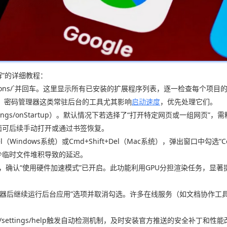
详解”的详细教程：
extensions/`并回车。这里显示所有已安装的扩展程序列表，逐一检查
、密码管理器这类常驻后台的工具尤其影响
启动速度
，优先处理它们。
ettings/onStartup）。默认情况下若选择了“打开特定网页或一组
面可后续手动打开或通过书签恢复。
Del（Windows系统）或Cmd+Shift+Del（Mac系统），弹出窗口中
少临时文件堆积导致的延迟。
/system），确认“使用硬件加速模式”已开启。此功能利用GPU分担渲染任
览器后继续运行后台应用”选项并取消勾选。许多在线服务（如文档协作工
//settings/help触发自动检测机制，及时安装官方推送的安全补丁