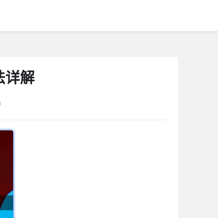
法详解
4