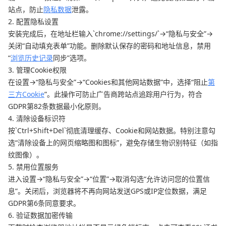
站点，防止
隐私数据
泄露。
2. 配置隐私设置
安装完成后，在地址栏输入`chrome://settings/`→“隐私与安全”→
关闭“自动填充表单”功能。删除默认保存的密码和地址信息，禁用
“
浏览历史记录
同步”选项。
3. 管理Cookie权限
在设置→“隐私与安全”→“Cookies和其他网站数据”中，选择“阻止
第
三方Cookie
”。此操作可防止广告商跨站点追踪用户行为，符合
GDPR第82条数据最小化原则。
4. 清除设备标识符
按`Ctrl+Shift+Del`彻底清理缓存、Cookie和网站数据。特别注意勾
选“清除设备上的网页缩略图和图标”，避免存储生物识别特征（如指
纹图像）。
5. 禁用位置服务
进入设置→“隐私与安全”→“位置”→取消勾选“允许访问您的位置信
息”。关闭后，浏览器将不再向网站发送GPS或IP定位数据，满足
GDPR第6条同意要求。
6. 验证数据加密传输