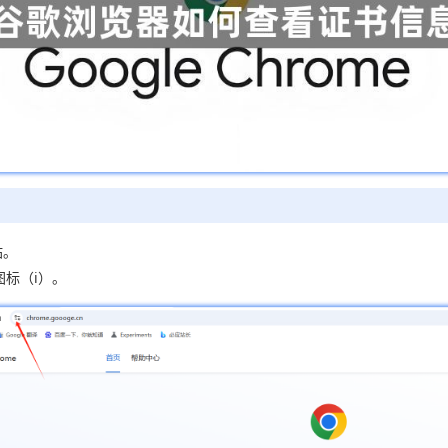
站。
图标（i）。