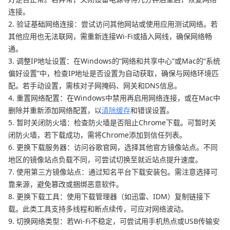
连接。
2. 验证基础网络连接：尝试访问其他网站或使用应用测试网络。若
其他应用也无法联网，需重新连接Wi-Fi或插入网线，确保网络畅
通。
3. 调整IP地址设置：在Windows的“网络和共享中心”或Mac的“系统
偏好设置”中，检查IP地址是否设置为自动获取，确保与网络环境匹
配。若手动设置，需核对子网掩码、网关和DNS信息。
4. 重置网络配置：在Windows中禁用再启用网络连接，或在Mac中
删除并重新添加网络配置，以
清除缓存
和错误设置。
5. 暂时关闭防火墙：检查防火墙是否阻止Chrome下载。可暂时关
闭防火墙，若下载成功，需将Chrome添加到信任列表。
6. 更换下载服务器：访问谷歌官网，选择其他官方镜像站点。不同
地区的镜像站点负载不同，可尝试切换至就近站点提升速度。
7. 使用第三方镜像站点：通过知名平台下载安装包。需注意选择可
靠来源，避免篡改或捆绑恶意软件。
8. 更换下载工具：使用下载管理器（如迅雷、IDM）复制链接下
载。此类工具支持多线程和断点续传，可应对网络波动。
9. 切换网络类型：若Wi-Fi不稳定，可尝试用手机热点或USB传输安