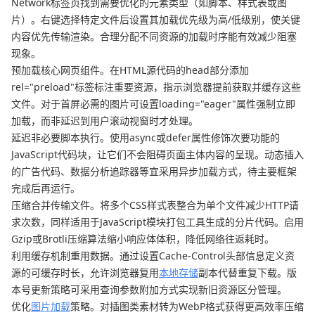
Network标签页找到需要优化的元素类型（如脚本、样式表或图
片）。右键选择特定文件后设置其加载优先级为高/低级别，使关键
内容优先传输渲染。合理分配不同资源的加载时序能有效减少阻塞
现象。
预加载核心网页组件。在HTML源代码的head部分添加
rel="preload"标签标注重要资源，指示浏览器提前获取并缓存这些
文件。对于首屏必需的图片可设置loading="eager"属性强制立即
加载，而非延迟到用户滚动视窗时才处理。
延迟非必要脚本执行。使用async或defer属性修饰次要功能的
JavaScript代码块，让它们不会阻碍页面主体内容的呈现。动态插入
的广告代码、数据分析追踪器等宜采用异步加载方式，待主要框架
完成后再运行。
压缩合并传输文件。将多个CSS样式表整合为单个文件减少HTTP请
求次数，同样适用于JavaScript模块打包工具生成的分片代码。启用
Gzip或Brotli压缩算法缩小响应体体积，降低网络往返耗时。
利用缓存机制重用数据。通过设置Cache-Control头部信息定义资
源的可缓存时长，允许浏览器复用
本地存储
副本代替重复下载。版
本号更新策略可采用查询参数附加方式实现新旧资源区分管理。
优化
图片加载
策略。对插图类素材转为WebP格式获得更高效率压缩