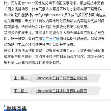
比，同时配合srcset属性按分辨率适配显示需求。懒加载技术适合
长图文混排场景，仅当元素进入可视区域时才触发实际下载动作。
监控加载性能指标。借助Lighthouse工具生成的报告识别影响速度
的关键因素，重点关注首次内容绘制时间和最大内容渲染完成时间
两项指标。迭代修改后对比前后数据变化验证优化效果。
禁用多余扩展干扰。某些插件可能会注入额外脚本改变默认加载逻
辑，逐一排查并暂时禁用
第三方扩展
测试基础性能表现。保留必要
的功能型工具而移除装饰性应用以提升纯净度。
通过上述方法系统化调整，能够显著改善Chrome浏览器的网页加
载效率与用户体验。重点在于精准控制资源调度顺序、减少无效传
输开销以及充分利用现代浏览器特性。
上一篇：
Chrome浏览器下载页面显示错误信息怎么排查
下一篇：
Chrome浏览器插件是否影响网页缓存
继续阅读