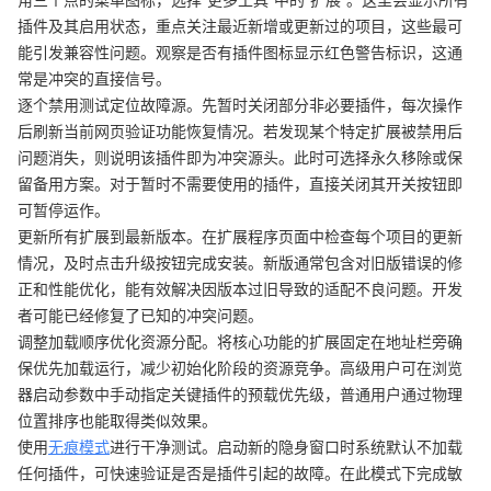
插件及其启用状态，重点关注最近新增或更新过的项目，这些最可
能引发兼容性问题。观察是否有插件图标显示红色警告标识，这通
常是冲突的直接信号。
逐个禁用测试定位故障源。先暂时关闭部分非必要插件，每次操作
后刷新当前网页验证功能恢复情况。若发现某个特定扩展被禁用后
问题消失，则说明该插件即为冲突源头。此时可选择永久移除或保
留备用方案。对于暂时不需要使用的插件，直接关闭其开关按钮即
可暂停运作。
更新所有扩展到最新版本。在扩展程序页面中检查每个项目的更新
情况，及时点击升级按钮完成安装。新版通常包含对旧版错误的修
正和性能优化，能有效解决因版本过旧导致的适配不良问题。开发
者可能已经修复了已知的冲突问题。
调整加载顺序优化资源分配。将核心功能的扩展固定在地址栏旁确
保优先加载运行，减少初始化阶段的资源竞争。高级用户可在浏览
器启动参数中手动指定关键插件的预载优先级，普通用户通过物理
位置排序也能取得类似效果。
使用
无痕模式
进行干净测试。启动新的隐身窗口时系统默认不加载
任何插件，可快速验证是否是插件引起的故障。在此模式下完成敏