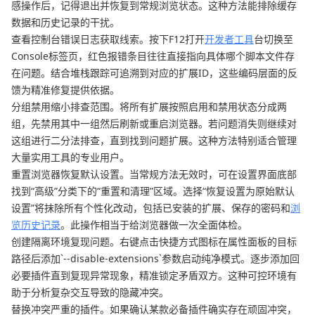
感操作后，记得退出并恢复到常规浏览状态。这种方法能排除缓存
数据和历史记录的干扰。
查看控制台错误日志获取线索。按下F12打开
开发者工具
台切换至
Console标签页，红色报错条目往往直接指向具体哪个脚本文件存
在问题。结合堆栈跟踪可追溯到对应的扩展ID，这些编码层面的反
馈为精准修复提供依据。
分组禁用缩小排查范围。将所有扩展按照启用和禁用状态分成两
组，先禁用其中一组然后刷新或重启浏览器。若问题消失则继续对
这组进行二分法排查，直到找到问题扩展。这种方法特别适合管理
大量实用工具的专业用户。
重置浏览器恢复默认设置。当常规方法无效时，可在设置界面底部
找到“高级”分类下的“重置和清理”区域。选择“恢复设置为原始默认
设置”将抹除所有个性化改动，包括已安装的扩展、保存的密码和
浏
览历史记录
。此操作相当于给浏览器做一次全面体检。
创建隔离环境复现问题。右键点击快捷方式图标在属性面板的目标
路径后添加`--disable-extensions`参数启动纯净模式。逐步添加回
必要插件直到复现异常现象，精准锁定矛盾双方。这种可控环境有
助于分析复杂交互导致的隐藏冲突。
替换冲突严重的插件。如果确认某款必备插件确实存在顽固冲突，