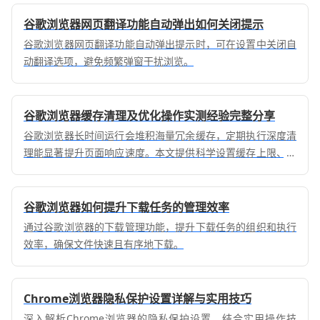
谷歌浏览器网页翻译功能自动弹出如何关闭提示
谷歌浏览器网页翻译功能自动弹出提示时，可在设置中关闭自
动翻译选项，避免频繁弹窗干扰浏览。
谷歌浏览器缓存清理及优化操作实测经验完整分享
谷歌浏览器长时间运行会堆积海量冗余缓存，定期执行深度清
理能显著提升页面响应速度。本文提供科学设置缓存上限、清
理冗余过期数据及找回关键缓存片段的操作方法，旨在帮您在
节省本地存储空间的同时，保留流畅的网页首屏加载体验，修
复页面错误。
谷歌浏览器如何提升下载任务的管理效率
通过谷歌浏览器的下载管理功能，提升下载任务的组织和执行
效率，确保文件快速且有序地下载。
Chrome浏览器隐私保护设置详解与实用技巧
深入解析Chrome浏览器的隐私保护设置，结合实用操作技