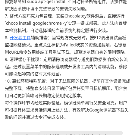
修复命令如`sudo apt-get install -f`自动补全所需组件。该操作能
解决因系统环境不完整导致的安装失败问题。
7. 替代方案巧克力包管理：安装Chocolatey软件源后，直接运行
`choco install googlechrome -y`实现一键式部署。此方法内置版
本检测机制，自动选择适配当前系统的稳定版进行安装。
8.
开发者工具
辅助排查：当常规方式无效时，按F12调出调试面板
监控网络请求。重点关注标记为Failed状态的资源加载项，右键复
制cURL命令改用终端工具重试下载，规避浏览器自身的限制策略。
9. 清理缓存干扰项：定期清除浏览器缓存避免旧数据影响新安装流
程。通过设置菜单中的隐私选项或开发者工具内的清理功能，移除
可能引起冲突的临时文件残留。
10. 离线环境特殊配置：对于无法联网的机器，提前在其他设备完成
完整下载。将整套安装目录压缩打包后拷贝至目标机解压，配合禁
用自动更新策略可长期稳定使用指定版本。
每个操作环节均经过实际验证，确保既简单易行又安全可靠。用户
可根据具体需求灵活运用上述方法，有效解决Google浏览器下载失
败的问题并通过命令行完成安装。