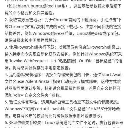
（如Debian/Ubuntu或Red Hat系）。这些基础参数将决定后续下
载的命令格式和文件兼容性。
2. 获取官方直链地址：打开Chrome官网的下载页面，手动点击“下
载Chrome”按钮后复制生成的直接下载地址。注意不同系统的链接
结构差异，例如Windows对应exe后缀，Linux则是deb或rpm包。
确保链接未被中间页拦截篡改。
3. 使用PowerShell执行下载：以管理员身份启动PowerShell窗口，
输入特定命令实现自动化获取安装包。例如针对Windows系统可采
用`Invoke-WebRequest -Uri [粘贴链接] -OutFile "目标路径"`的语
法，将网络资源保存到本地指定位置。
4. 运行静默安装程序：切换至存储安装包的目录，通过`start /wait
文件名.exe /silent /install`指令启动无交互模式部署。这种方式跳
过图形界面确认步骤，特别适合批量操作场景。若需自定义路径可
添加`/dir="自定义文件夹"`参数。
5. 验证文件完整性：运用系统自带工具检查下载文件的健康状态。
Windows下可用`certutil -hashfile "文件路径" SHA256`计算哈希
值，与官网公布的校验码比对确保数据未损坏或被修改。
6. 处理依赖关系缺失：Linux系统遇到库文件不足时，执行包管理器