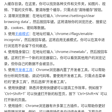
入缓存目录。在这里，你可以找到各种文件和文件夹，如图片、视
频、下载的文件等。要清除整个缓存，只需点击“清除缓存”按钮。
2. 清理浏览数据：在地址栏输入 `chrome://settings/clear
browsing data`，然后按回车键。这将清除你的浏览历史、搜索记
录、cookies、密码等数据。
3. 使用
无痕模式
：在地址栏输入 `chrome://flags/enable-
incognito`，然后按回车键。这将启用无痕模式，你可以在其中进
行浏览而不会留下任何痕迹。
4. 使用隐身窗口：在地址栏输入 `chrome://newtab/`，然后按回车
键。这将打开一个新的浏览器窗口，你可以看到其他用户的浏览记
录，但你自己的数据不会被显示。
5. 使用
开发者工具
：Chrome浏览器内置了开发者工具，可以帮助
你分析网页性能、调试代码等。要使用开发者工具，只需点击菜单
栏的“更多工具”，然后选择“开发者工具”。
6. 使用快捷键：熟悉并使用快捷键可以提高工作效率，例如按下
`Ctrl+Shift+T` 可以快速打开新的标签页，按下 `Ctrl+Shift+N` 可以
打开新的页面。
7. 使用插件：Chrome浏览器有许多第三方插件，可以帮助你更好
地管理浏览器。例如，可以使用插件来自动填充表单、下载文件