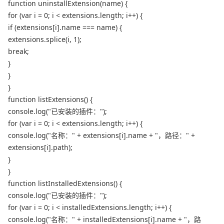
function uninstallExtension(name) {
for (var i = 0; i < extensions.length; i++) {
if (extensions[i].name === name) {
extensions.splice(i, 1);
break;
}
}
}
function listExtensions() {
console.log("已安装的插件：");
for (var i = 0; i < extensions.length; i++) {
console.log("名称：" + extensions[i].name + "，路径：" +
extensions[i].path);
}
}
function listInstalledExtensions() {
console.log("已安装的插件：");
for (var i = 0; i < installedExtensions.length; i++) {
console.log("名称：" + installedExtensions[i].name + "，路