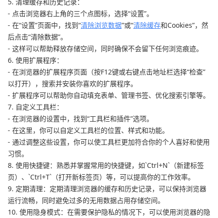
5. 清理缓存和历史记录：
- 点击浏览器右上角的三个点图标，选择“设置”。
- 在“设置”页面中，找到“
清除浏览数据
”或“
清除缓存
和Cookies”，然
后点击“清除数据”。
- 这样可以帮助释放存储空间，同时确保不会留下任何浏览痕迹。
6. 使用扩展程序：
- 在浏览器的扩展程序页面（按F12键或右键点击地址栏选择“检查”
以打开），搜索并安装你喜欢的扩展程序。
- 扩展程序可以帮助你自动填充表单、管理书签、优化搜索引擎等。
7. 自定义工具栏：
- 在浏览器的设置中，找到“工具栏和插件”选项。
- 在这里，你可以自定义工具栏的位置、样式和功能。
- 通过调整这些设置，你可以使工具栏更加符合你的个人喜好和使用
习惯。
8. 使用快捷键：熟悉并掌握常用的快捷键，如`Ctrl+N`（新建标签
页）、`Ctrl+T`（打开新标签页）等，可以提高你的工作效率。
9. 定期清理：定期清理浏览器的缓存和历史记录，可以保持浏览器
运行流畅，同时避免过多的无用数据占用存储空间。
10. 使用隐身模式：在需要保护隐私的情况下，可以使用浏览器的隐