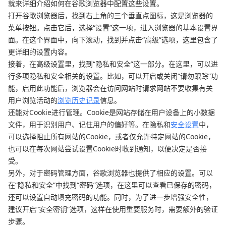
就来详细介绍如何在谷歌浏览器中配置这些设置。
打开谷歌浏览器后，找到右上角的三个垂直点图标，这是浏览器的
菜单按钮。点击它后，选择“设置”这一项，进入浏览器的基本设置界
面。在这个界面中，向下滚动，找到并点击“高级”选项，这里包含了
更详细的设置内容。
接着，在高级设置里，找到“隐私和安全”这一部分。在这里，可以进
行多项隐私和安全相关的设置。比如，可以开启或关闭“请勿跟踪”功
能，启用此功能后，浏览器会在访问网站时请求网站不要收集有关
用户浏览活动的
浏览历史记录
信息。
还能对Cookie进行管理。Cookie是网站存储在用户设备上的小数据
文件，用于识别用户、记住用户的偏好等。在隐私和
安全设置
中，
可以选择阻止所有网站的Cookie，或者仅允许特定网站的Cookie，
也可以在每次网站尝试设置Cookie时收到通知，以便决定是否接
受。
另外，对于密码管理方面，谷歌浏览器也提供了相应的设置。可以
在“隐私和安全”中找到“密码”选项，在这里可以查看已保存的密码，
还可以设置自动填充密码的功能。同时，为了进一步增强安全性，
建议开启“安全密钥”选项，这样在使用重要服务时，需要额外的验证
步骤。