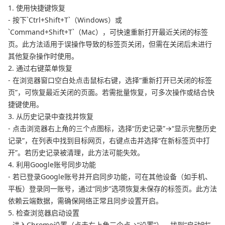
1. 使用快捷键恢复
- 按下`Ctrl+Shift+T`（Windows）或
`Command+Shift+T`（Mac），可快速重新打开最近关闭的标签
页。此方法适用于误操作导致的标签页关闭，但需在关闭后未进行
其他复杂操作时使用。
2. 通过右键菜单恢复
- 在浏览器窗口空白处点击鼠标右键，选择“重新打开已关闭的标签
页”，可恢复最近关闭的页面。若需批量恢复，可多次操作或结合快
捷键使用。
3. 从历史记录中查找并恢复
- 点击浏览器右上角的三个点图标，选择“历史记录”→“显示完整历史
记录”，在列表中找到目标网页，右键点击并选择“在新标签页中打
开”。若历史记录被清理，此方法可能失效。
4. 利用Google账号同步功能
- 若已登录Google账号并开启同步功能，可在其他设备（如手机、
平板）登录同一账号，通过“同步”选项恢复未保存的标签页。此方法
依赖云端数据，需确保网络正常且同步设置开启。
5. 检查浏览器启动设置
- 进入Chrome设置（点击右上角三个点→“设置”），找到“启动时”