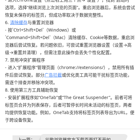
选项，选择“继续浏览上次浏览的页面”。重启浏览器后，系统会尝试
恢复未保存的标签页，但成功率取决于数据完整性。
6.
清除缓存
与重置浏览器
- 按`Ctrl+Shift+Del`（Windows）或
`Command+Shift+Del`（Mac）清除缓存、Cookie等数据，重启浏
览器后尝试恢复。若问题依旧，可尝试重置浏览器设置（设置→高
级→重置并清理），但需注意此操作会丢失个性化配置。
7. 禁用冲突扩展程序
- 进入“扩展程序”管理页面（chrome://extensions/），禁用所有插
件后尝试恢复。部分
广告拦截
或优化类工具可能干扰标签页功能，
需逐个排查并移除冲突项。
8. 使用第三方工具辅助恢复
- 安装扩展程序如“OneTab”或“The Great Suspender”。前者可将
标签页合并为列表保存，后者可暂停长时间未活动的标签页，两者
均提供恢复功能。例如，OneTab支持将标签页列表导出为URL，便
于跨设备恢复。
上一篇：
谷歌浏览器官方下载页面打不开如何排查问题