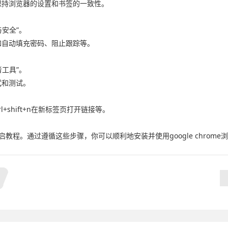
保持浏览器的设置和书签的一致性。
与安全”。
如自动填充密码、阻止跟踪等。
者工具”。
试和测试。
l+shift+n在新标签页打开链接等。
开启教程。通过遵循这些步骤，你可以顺利地安装并使用google chrome