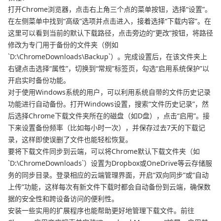
打开Chrome浏览器，点击右上角三个点的菜单按钮，选择“设置”。
在左侧菜单中找到“高级”选项并点击进入，接着选择“下载内容”。在
这里可以看到当前的默认下载路径，点击旁边的“更改”按钮，将路径
修改为专门用于备份的文件夹（例如
`D:\ChromeDownloads\Backup`）。完成设置后，在该文件夹上
右键点击选择“属性”，切换到“常规”标签页，勾选“启用系统保护”以
开启实时备份功能。
对于使用Windows系统的用户，可以利用系统自带的文件历史记录
功能进行自动备份。打开Windows设置，搜索“文件历史记录”，然
后选择Chrome下载文件夹所在的磁盘（如D盘），点击“启用”。接
下来设置备份频率（比如每小时一次），并保存过去7天的下载记
录，这样即使误删了文件也能轻松恢复。
要将下载文件同步到云端，可以将Chrome默认下载文件夹（如
`D:\ChromeDownloads`）设置为Dropbox或OneDrive等云存储服
务的同步目录。登录相应的云端管理界面，开启“双向同步”或“自动
上传”功能，这样每次有新文件下载时都会自动备份到云端，确保数
据的安全性和跨设备访问的便利性。
安装一些实用的扩展程序也能帮助更好地管理下载文件。前往