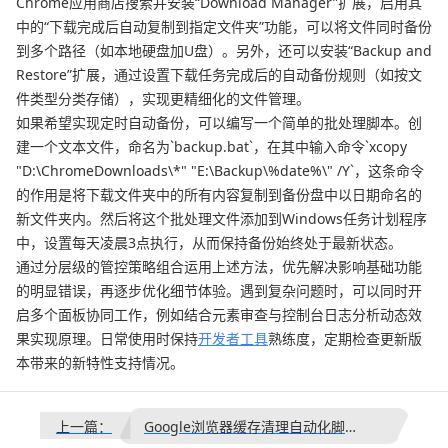
Chrome应用商店搜索并安装“Download Manager”扩展，启用其
中的“下载完成后自动复制到指定文件夹”功能，可以将文件同时备份
到多个路径（如本地硬盘加U盘）。另外，还可以安装“Backup and
Restore”扩展，通过设置下载任务完成后的自动备份规则（如按文
件类型分类存储），实现更精细化的文件管理。
如果希望实现定时自动备份，可以编写一个简单的批处理脚本。创
建一个文本文件，命名为`backup.bat`，在其中输入命令`xcopy
"D:\ChromeDownloads\*" "E:\Backup\%date%\" /Y`，这条命令
的作用是将下载文件夹中的所有内容复制到备份盘中以日期命名的
新文件夹内。然后将这个批处理文件添加到Windows任务计划程序
中，设置每天凌晨3点执行，从而保持备份始终处于最新状态。
通过分层级的管控策略组合运用上述方法，优先解决影响基础功能
的明显错误，再逐步优化细节体验。遇到复杂问题时，可以同时开
启多个面板协同工作，例如结合元素审查与控制台日志分析动态效
果实现原理。日常使用时保持
开发者工具
熟练度，定期检查更新版
本带来的新特性支持情况。
上一篇：
Google浏览器缓存清理自动化脚本制作及执行方法详解