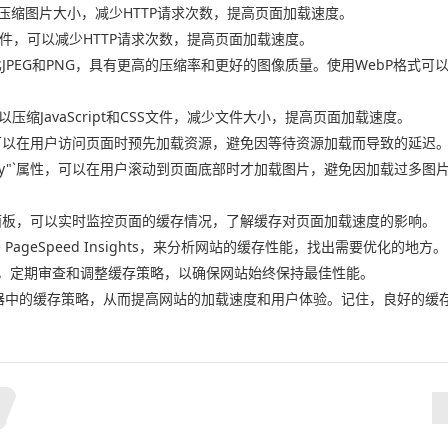
可以压缩图片大小，减少HTTP请求次数，提高页面加载速度。
个图像文件，可以减少HTTP请求次数，提高页面加载速度。
相比JPEG和PNG，具有更高的压缩率和更好的图像质量。使用WebP格式
JS，可以压缩JavaScript和CSS文件，减少文件大小，提高页面加载速度。
ad"标签，可以在用户访问页面时预先加载资源，避免因等待资源加载而导致的延迟
g="lazy"`属性，可以在用户滚动到页面底部时才加载图片，避免因加载过多
络”面板，可以实时监控页面的缓存情况，了解缓存对页面加载速度的影响。
PageSpeed Insights，来分析网站的缓存性能，找出需要优化的地方。
馈，定期审查和调整缓存策略，以确保网站始终保持最佳性能。
览器中的缓存策略，从而提高网站的加载速度和用户体验。记住，良好的