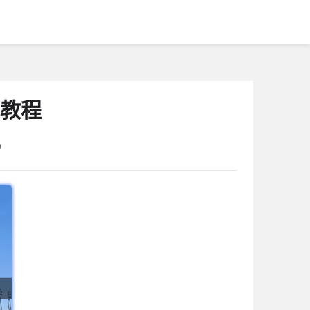
战教程
9